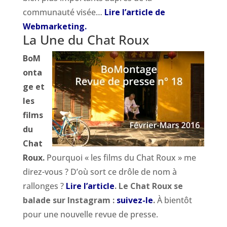
communauté visée…
Lire l’article de
Webmarketing.
La Une du Chat Roux
BoM
onta
ge et
les
films
du
Chat
Roux.
Pourquoi « les films du Chat Roux » me
direz-vous ? D’où sort ce drôle de nom à
rallonges ?
Lire l’article
.
Le Chat Roux se
balade sur Instagram :
suivez-le
.
À bientôt
pour une nouvelle revue de presse.