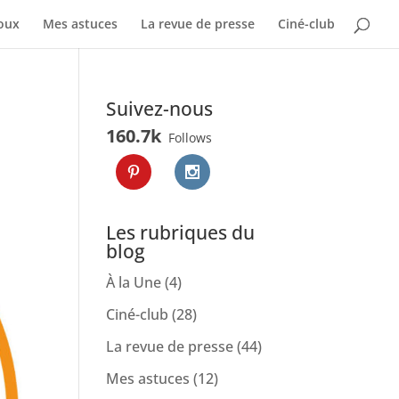
oux
Mes astuces
La revue de presse
Ciné-club
Suivez-nous
160.7k
Follows
Les rubriques du
blog
À la Une
(4)
Ciné-club
(28)
La revue de presse
(44)
Mes astuces
(12)