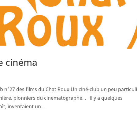
e cinéma
b n°27 des films du Chat Roux Un ciné-club un peu particuli
mière, pionniers du cinématographe. . Il y a quelques
ît, inventaient un...