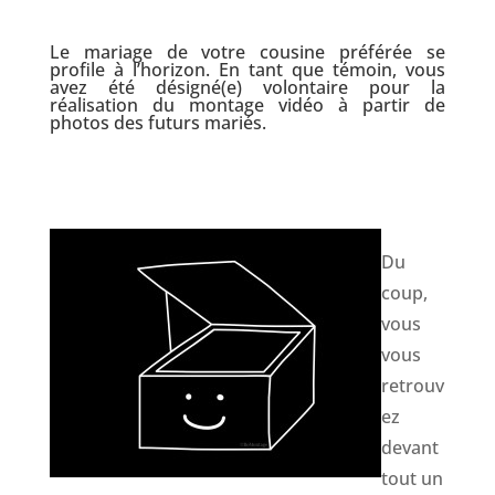
Le mariage de votre cousine préférée se
profile à l’horizon. En tant que témoin, vous
avez été désigné(e) volontaire pour la
réalisation du
montage vidéo à partir de
photos
des futurs mariés.
Du
coup,
vous
vous
retrouv
ez
devant
tout un