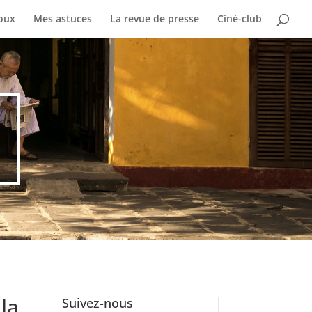
oux
Mes astuces
La revue de presse
Ciné-club
la
Suivez-nous