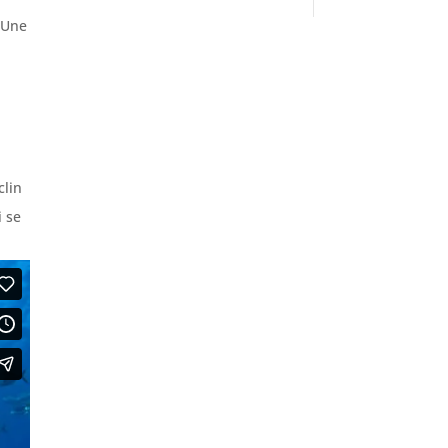
Une
clin
i se