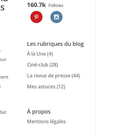
us
160.7k
Follows
Les rubriques du blog
e
À la Une
(4)
 sur
Ciné-club
(28)
La revue de presse
(44)
ment
s
Mes astuces
(12)
s
À propos
fait
Mentions légales