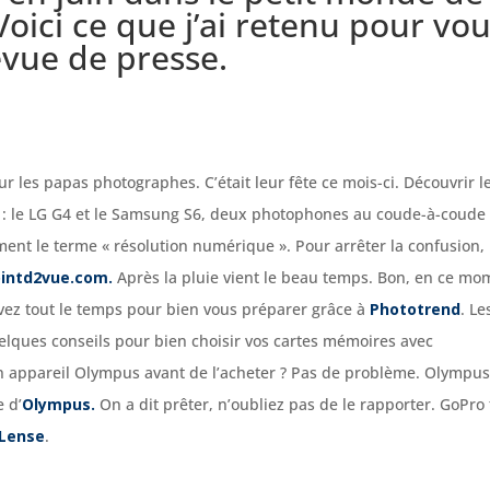
Voici ce que j’ai retenu pour vo
evue de presse.
r les papas photographes. C’était leur fête ce mois-ci. Découvrir l
 : le LG G4 et le Samsung S6, deux photophones au coude-à-coude
ment le terme « résolution numérique ». Pour arrêter la confusion,
ointd2vue.com
.
Après la pluie vient le beau temps. Bon, en ce mo
 avez tout le temps pour bien vous préparer grâce à
Phototrend
.
Le
elques conseils pour bien choisir vos cartes mémoires avec
n appareil Olympus avant de l’acheter ? Pas de problème. Olympu
e d’
Olympus
.
On a dit prêter, n’oubliez pas de le rapporter.
GoPro 
Lense
.