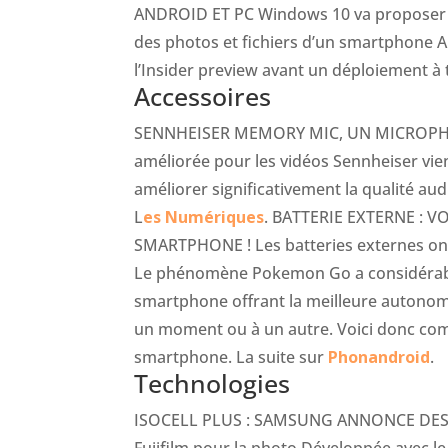
ANDROID ET PC Windows 10 va proposer u
des photos et fichiers d’un smartphone And
l’Insider preview avant un déploiement à t
Accessoires
SENNHEISER MEMORY MIC, UN MICROPH
améliorée pour les vidéos Sennheiser vi
améliorer significativement la qualité au
L
es Numériques
. BATTERIE EXTERNE :
SMARTPHONE ! Les batteries externes ont
Le phénomène Pokemon Go a considérabl
smartphone offrant la meilleure autonom
un moment ou à un autre. Voici donc comm
smartphone. La suite sur
Phonandroid
.
Technologies
ISOCELL PLUS : SAMSUNG ANNONCE DES 