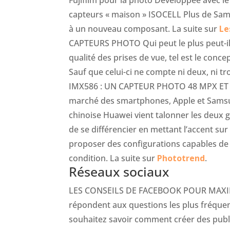
Fujifilm pour la photo Développée avec le
capteurs « maison » ISOCELL Plus de Samsu
à un nouveau composant. La suite sur
Le
CAPTEURS PHOTO Qui peut le plus peut-il 
qualité des prises de vue, tel est le conc
Sauf que celui-ci ne compte ni deux, ni tr
IMX586 : UN CAPTEUR PHOTO 48 MPX ET
marché des smartphones, Apple et Samsun
chinoise Huawei vient talonner les deux g
de se différencier en mettant l’accent sur 
proposer des configurations capables de
condition. La suite sur
Phototrend
.
Réseaux sociaux
LES CONSEILS DE FACEBOOK POUR MAXIM
répondent aux questions les plus fréque
souhaitez savoir comment créer des publi