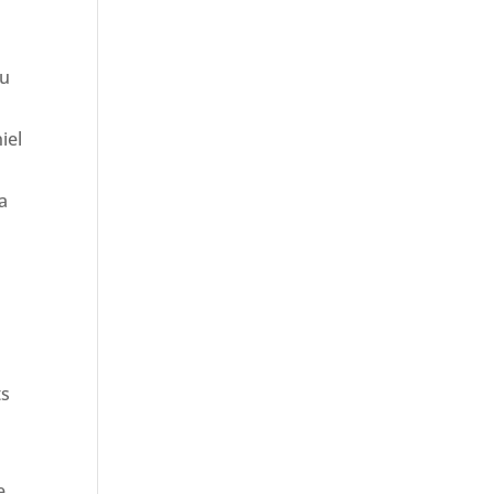
du
iel
a
ts
e