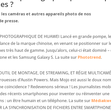
es ?
r les caméras et autres appareils photo de nos
e presse.
E PHOTOGRAPHIQUE DE HUAWEI Lancé en grande pompe, l
 lance de la marque chinoise, en venant se positionner sur l
s très haut de gamme. Jusqu’alors, celui-ci était dominé –
one et les Samsung Galaxy S. La suite sur
Phototrend
.
 OUTIL DE MONTAGE, DE STREAMING, ET RÉGIE MULTICAM
 prouesses d’Austin Powers. Mais Mojo est aussi le doux no
ne coïncidence ? Redevenons sérieux ! Les journalistes mob
té des récents smartphones pour inventer ou réinventer une
s : un être humain et un téléphone. La suite sur
Médiakw
ER LA SYNCHRONISATION DE FICHIERS ENTRE SMARTPHON