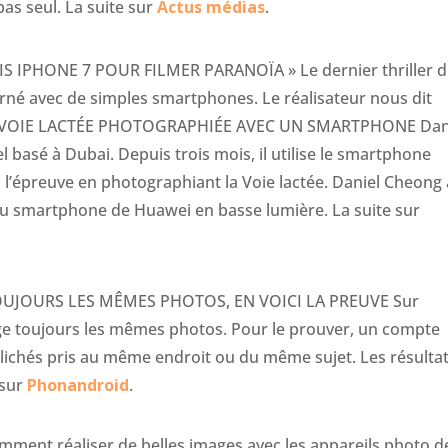
pas seul. La suite sur
Actus médias
.
IS IPHONE 7 POUR FILMER PARANOÏA » Le dernier thriller 
urné avec de simples smartphones. Le réalisateur nous dit
A VOIE LACTÉE PHOTOGRAPHIÉE AVEC UN SMARTPHONE Dan
basé à Dubai. Depuis trois mois, il utilise le smartphone
 l’épreuve en photographiant la Voie lactée. Daniel Cheong 
u smartphone de Huawei en basse lumière. La suite sur
UJOURS LES MÊMES PHOTOS, EN VOICI LA PREUVE Sur
ge toujours les mêmes photos. Pour le prouver, un compte
clichés pris au même endroit ou du même sujet. Les résulta
 sur
Phonandroid
.
ment réaliser de belles images avec les appareils photo d