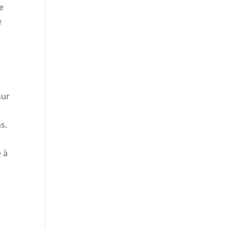
e
e
sur
s.
 à