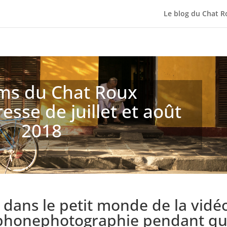
Le blog du Chat R
lms du Chat Roux
esse de juillet et août
2018
é dans le petit monde de la vidé
tphonephotographie pendant q