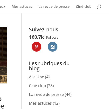
oux
Mes astuces
La revue de presse
Ciné-club
Suivez-nous
160.7k
Follows
Les rubriques du
blog
À la Une
(4)
Ciné-club
(28)
La revue de presse
(44)
o
Mes astuces
(12)
ue