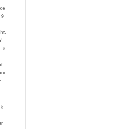
âce
 9
ht.
Y
 le
nt
our
e
ok
ur