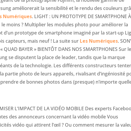
 géant de la photographie Fujifilm, la nouvelle gamme de
ng améliorerait la sensibilité et le rendu des couleurs gr
s Numériques
. LIGHT : UN PROTOTYPE DE SMARTPHONE À
le moins ? Multiplier les modules photo pour améliorer la
ept d’un prototype de smartphone imaginé par la start-up Lig
ois capteurs, mais neuf ! La suite sur
Les Numériques
. SON
 « QUAD BAYER » BIENTÔT DANS NOS SMARTPHONES Sur le
g se disputent la place de leader, tandis que la marque
éants de la technologie. Les différents constructeurs tente
la partie photo de leurs appareils, rivalisant d’ingéniosité p
 prendre de bonnes photos dans (presque) n’importe quell
ISER L’IMPACT DE LA VIDÉO MOBILE Des experts Facebo
ntes des annonceurs concernant la vidéo mobile Vous
cités vidéo qui attirent l’œil ? Ou comment mesurer la vale