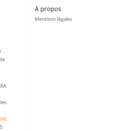
À propos
Mentions légales
e
e
 de
ÉRA
m
iles
est
.
ES