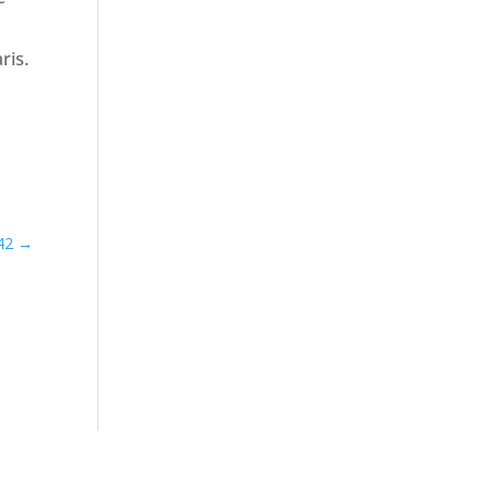
ris.
42
→